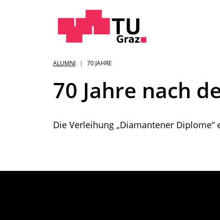
Sie
ALUMNI
70 JAHRE
sind:
70 Jahre nach d
Die Verleihung „Diamantener Diplome“ 